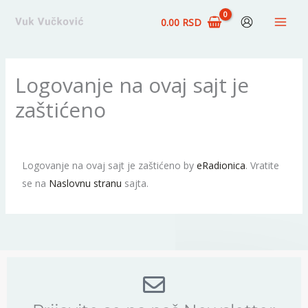
Pređi
0.00
RSD
na
sadržaj
Logovanje na ovaj sajt je
zaštićeno
Logovanje na ovaj sajt je zaštićeno by
eRadionica
. Vratite
se na
Naslovnu stranu
sajta.