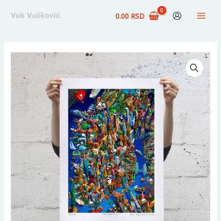
Pređi
0.00
RSD
na
sadržaj