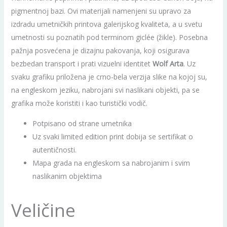
pigmentnoj bazi. Ovi materijali namenjeni su upravo za
izdradu umetničkih printova galerijskog kvaliteta, a u svetu
umetnosti su poznatih pod terminom giclée (žikle). Posebna
pažnja posvećena je dizajnu pakovanja, koji osigurava
bezbedan transport i prati vizuelni identitet
Wolf Arta
. Uz
svaku grafiku priložena je crno-bela verzija slike na kojoj su,
na engleskom jeziku, nabrojani svi naslikani objekti, pa se
grafika može koristiti i kao turistički vodič.
Potpisano od strane umetnika
Uz svaki limited edition print dobija se sertifikat o
autentičnosti.
Mapa grada na engleskom sa nabrojanim i svim
naslikanim objektima
Veličine