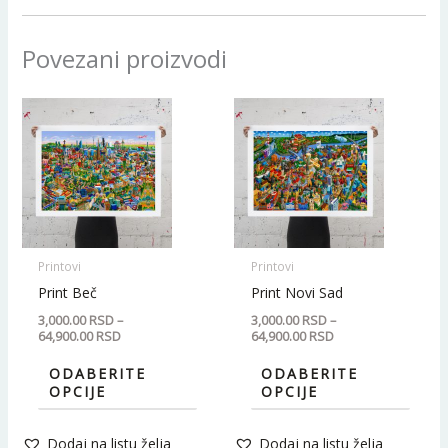
Povezani proizvodi
Raspon
Raspon
Ovaj
Ovaj
cena:
cena:
proizvod
proiz
od
od
3,000.00 RSD
3,000.00 RSD
ima
ima
do
do
64,900.00 RSD
64,900.00 RSD
više
više
varijanti.
varijan
Opcije
Opcij
mogu
mogu
Printovi
Printovi
biti
biti
Print Beč
Print Novi Sad
izabrane
izabr
3,000.00
RSD
–
3,000.00
RSD
–
64,900.00
RSD
64,900.00
RSD
na
na
stranici
strani
ODABERITE
ODABERITE
OPCIJE
OPCIJE
proizvoda.
proiz
Dodaj na listu želja
Dodaj na listu želja