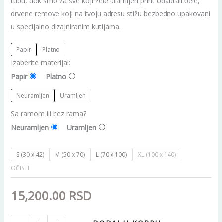
tubu, dok smo za sve koji žele uramljen print odabrali bele,
drvene remove koji na tvoju adresu stižu bezbedno upakovani
u specijalno dizajniranim kutijama.
Papir
Platno
Izaberite materijal:
Papir
Platno
Neuramljen
Uramljen
Sa ramom ili bez rama?
Neuramljen
Uramljen
S (30 x 42)
M (50 x 70)
L (70 x 100)
XL (100 x 140)
OČISTI
15,200.00
RSD