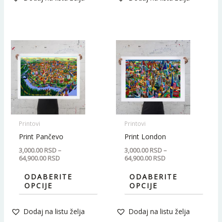
Raspon
Raspon
Ovaj
Ovaj
cena:
cena:
proizvod
proiz
od
od
3,000.00 RSD
3,000.00 RSD
ima
ima
do
do
64,900.00 RSD
64,900.00 RSD
više
više
varijanti.
varijan
Opcije
Opcij
mogu
mogu
Printovi
Printovi
biti
biti
Print Pančevo
Print London
izabrane
izabr
3,000.00
RSD
–
3,000.00
RSD
–
64,900.00
RSD
64,900.00
RSD
na
na
stranici
strani
ODABERITE
ODABERITE
OPCIJE
OPCIJE
proizvoda.
proiz
Dodaj na listu želja
Dodaj na listu želja