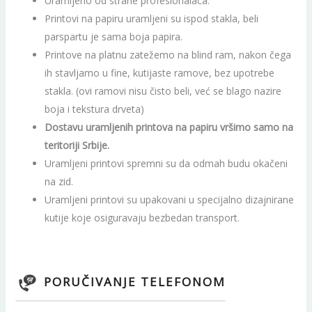
Uramljeno od strane profesionalaca.
Printovi na papiru uramljeni su ispod stakla, beli
parspartu je sama boja papira.
Printove na platnu zatežemo na blind ram, nakon čega
ih stavljamo u fine, kutijaste ramove, bez upotrebe
stakla. (ovi ramovi nisu čisto beli, već se blago nazire
boja i tekstura drveta)
Dostavu uramljenih printova na papiru vršimo samo na
teritoriji Srbije.
Uramljeni printovi spremni su da odmah budu okačeni
na zid.
Uramljeni printovi su upakovani u specijalno dizajnirane
kutije koje osiguravaju bezbedan transport.
PORUČIVANJE TELEFONOM