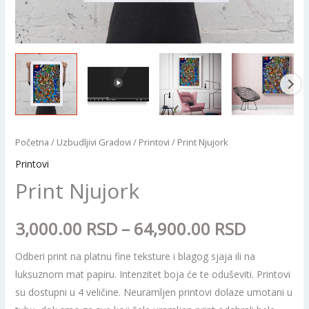
Print
Početna
/
Uzbudljivi Gradovi
/
Printovi
/ Print Njujork
Raspon
Njujork
Printovi
cena:
količina
Print Njujork
od
3,000.00
RSD
–
64,900.00
RSD
3,000.0
Odberi print na platnu fine teksture i blagog sjaja ili na
do
luksuznom mat papiru. Intenzitet boja će te oduševiti. Printovi
su dostupni u 4 veličine. Neuramljen printovi dolaze umotani u
64,900.