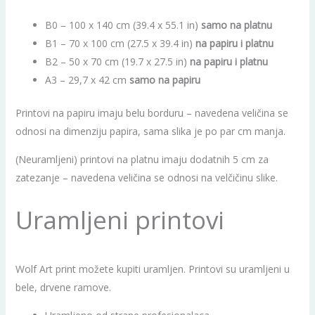
B0 – 100 x 140 cm (39.4 x 55.1 in)
samo na platnu
B1 – 70 x 100 cm (27.5 x 39.4 in)
na papiru i platnu
B2 – 50 x 70 cm (19.7 x 27.5 in)
na papiru i platnu
A3 – 29,7 x 42 cm
samo na papiru
Printovi na papiru imaju belu borduru – navedena veličina se
odnosi na dimenziju papira, sama slika je po par cm manja.
(Neuramljeni) printovi na platnu imaju dodatnih 5 cm za
zatezanje – navedena veličina se odnosi na velčičinu slike.
Uramljeni printovi
Wolf Art print možete kupiti uramljen. Printovi su uramljeni u
bele, drvene ramove.