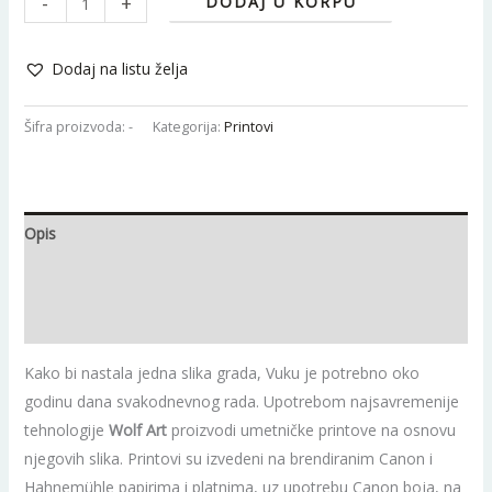
-
+
DODAJ U KORPU
Dodaj na listu želja
Šifra proizvoda:
-
Kategorija:
Printovi
Opis
Dodatne informacije
Recenzije (0)
Kako bi nastala jedna slika grada, Vuku je potrebno oko
godinu dana svakodnevnog rada. Upotrebom najsavremenije
tehnologije
Wolf Art
proizvodi umetničke printove na osnovu
njegovih slika. Printovi su izvedeni na brendiranim Canon i
Hahnemühle papirima i platnima, uz upotrebu Canon boja, na