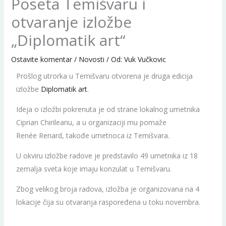
Poseta Temišvaru i
otvaranje izložbe
„Diplomatik art“
Ostavite komentar
/
Novosti
/ Od:
Vuk Vučkovic
Prošlog utrorka u Temišvaru otvorena je druga edicija
izložbe
Diplomatik art
.
Ideja o izložbi pokrenuta je od strane lokalnog umetnika
Ciprian Chirileanu, a u organizaciji mu pomaže
Renée Renard, takođe umetnoca iz Temišvara.
U okviru izložbe radove je predstavilo 49 umetnika iz 18
zemalja sveta koje imaju konzulat u Temišvaru.
Zbog velikog broja radova, izložba je organizovana na 4
lokacije čija su otvaranja raspoređena u toku novembra.