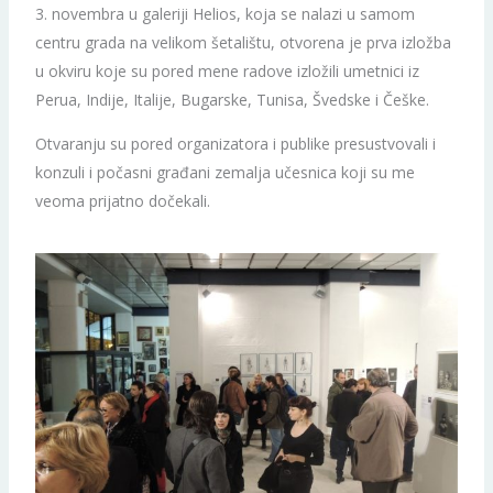
3. novembra u galeriji Helios, koja se nalazi u samom
centru grada na velikom šetalištu, otvorena je prva izložba
u okviru koje su pored mene radove izložili umetnici iz
Perua, Indije, Italije, Bugarske, Tunisa, Švedske i Češke.
Otvaranju su pored organizatora i publike presustvovali i
konzuli i počasni građani zemalja učesnica koji su me
veoma prijatno dočekali.