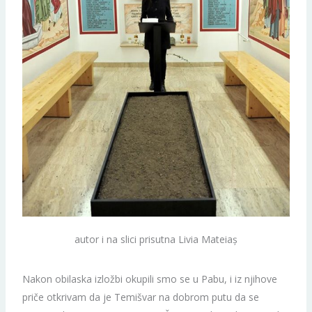
autor i na slici prisutna Livia Mateiaș
Nakon obilaska izložbi okupili smo se u Pabu, i iz njihove
priče otkrivam da je Temišvar na dobrom putu da se