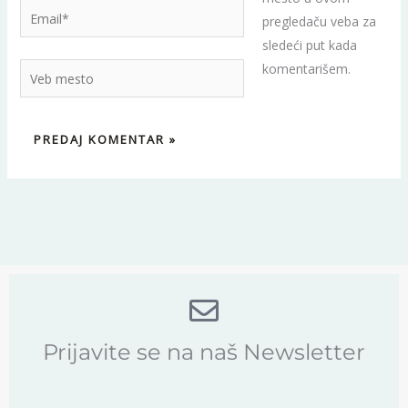
Email*
pregledaču veba za
sledeći put kada
komentarišem.
Veb
mesto
Prijavite se na naš Newsletter