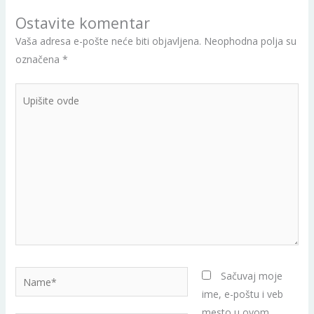
Ostavite komentar
Vaša adresa e-pošte neće biti objavljena.
Neophodna polja su
označena
*
Upišite
ovde
Name*
Sačuvaj moje
ime, e-poštu i veb
mesto u ovom