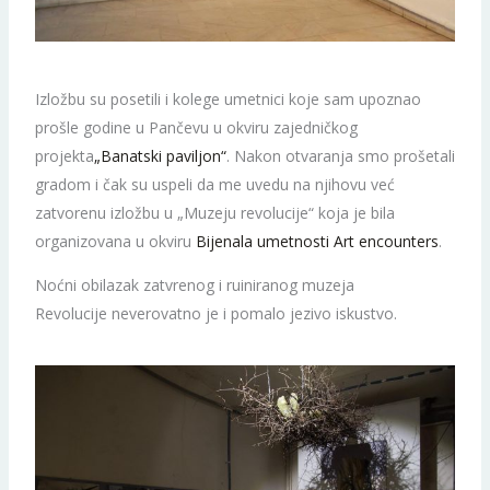
Izložbu su posetili i kolege umetnici koje sam upoznao
prošle godine u Pančevu u okviru zajedničkog
projekta
„Banatski paviljon“
. Nakon otvaranja smo prošetali
gradom i čak su uspeli da me uvedu na njihovu već
zatvorenu izložbu u „Muzeju revolucije“ koja je bila
organizovana u okviru
Bijenala umetnosti Art encounters
.
Noćni obilazak zatvrenog i ruiniranog muzeja
Revolucije neverovatno je i pomalo jezivo iskustvo.