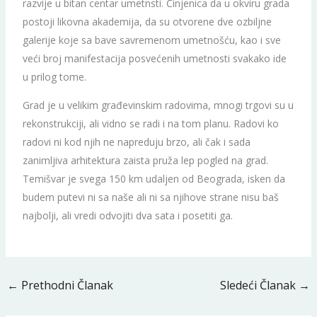
razvije u bitan centar umetnsti. Činjenica da u okviru grada
postoji likovna akademija, da su otvorene dve ozbiljne
galerije koje sa bave savremenom umetnošću, kao i sve
veći broj manifestacija posvećenih umetnosti svakako ide
u prilog tome.
Grad je u velikim građevinskim radovima, mnogi trgovi su u
rekonstrukciji, ali vidno se radi i na tom planu. Radovi ko
radovi ni kod njih ne napreduju brzo, ali čak i sada
zanimljiva arhitektura zaista pruža lep pogled na grad.
Temišvar je svega 150 km udaljen od Beograda, isken da
budem putevi ni sa naše ali ni sa njihove strane nisu baš
najbolji, ali vredi odvojiti dva sata i posetiti ga.
←
Prethodni Članak
Sledeći Članak
→