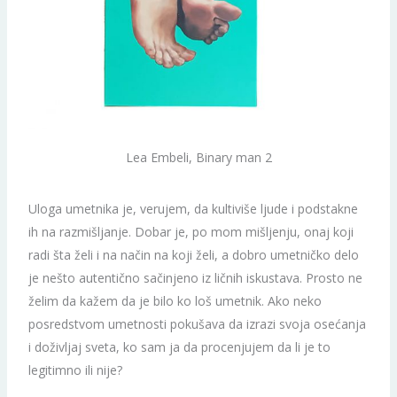
Lea Embeli, Binary man 2
Uloga umetnika je, verujem, da kultiviše ljude i podstakne
ih na razmišljanje. Dobar je, po mom mišljenju, onaj koji
radi šta želi i na način na koji želi, a dobro umetničko delo
je nešto autentično sačinjeno iz ličnih iskustava. Prosto ne
želim da kažem da je bilo ko loš umetnik. Ako neko
posredstvom umetnosti pokušava da izrazi svoja osećanja
i doživljaj sveta, ko sam ja da procenjujem da li je to
legitimno ili nije?