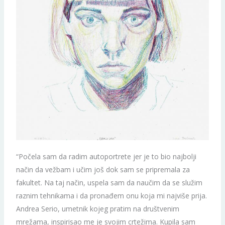
“Počela sam da radim autoportrete jer je to bio najbolji
način da vežbam i učim još dok sam se pripremala za
fakultet. Na taj način, uspela sam da naučim da se služim
raznim tehnikama i da pronađem onu koja mi najviše prija.
Andrea Serio, umetnik kojeg pratim na društvenim
mrežama, inspirisao me je svojim crtežima. Kupila sam