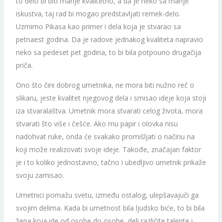
to delo bi bio manje kvalitetno, a da je neko sa manje
iskustva, taj rad bi mogao predstavljati remek-delo.
Uzmimo Pikasa kao primer i dela koja je stvarao sa
petnaest godina. Da je radove jednakog kvaliteta napravio
neko sa pedeset pet godina, to bi bila potpouno drugačija
priča.
Ono što čini dobrog umetnika, ne mora biti nužno reč o
slikaru, jeste kvalitet njegovog dela i smisao ideje koja stoji
iza stvaralaštva. Umetnik mora stvarati celog života, mora
stvarati što više i češće. Ako mu papir i olovka nisu
nadohvat ruke, onda će svakako promišljati o načinu na
koji može realizovati svoje ideje. Takođe, značajan faktor
je i to koliko jednostavno, tačno i ubedljivo umetnik prikaže
svoju zamisao.
Umetnici pomažu svetu, između ostalog, ulepšavajuči ga
svojim delima. Kada bi umetnost bila ljudsko biće, to bi bila
žena koja ide od osobe do osobe, deli različite talente i