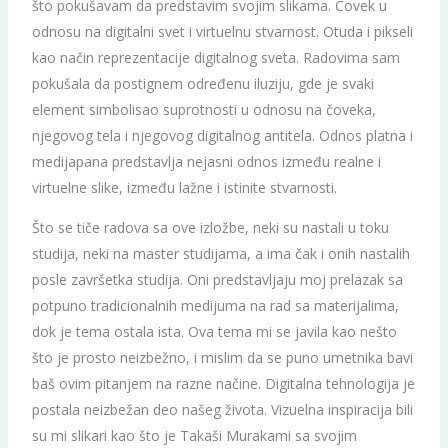
što pokušavam da predstavim svojim slikama. Čovek u
odnosu na digitalni svet i virtuelnu stvarnost. Otuda i pikseli
kao način reprezentacije digitalnog sveta. Radovima sam
pokušala da postignem određenu iluziju, gde je svaki
element simbolisao suprotnosti u odnosu na čoveka,
njegovog tela i njegovog digitalnog antitela. Odnos platna i
medijapana predstavlja nejasni odnos između realne i
virtuelne slike, između lažne i istinite stvarnosti.
Što se tiče radova sa ove izložbe, neki su nastali u toku
studija, neki na master studijama, a ima čak i onih nastalih
posle završetka studija. Oni predstavljaju moj prelazak sa
potpuno tradicionalnih medijuma na rad sa materijalima,
dok je tema ostala ista. Ova tema mi se javila kao nešto
što je prosto neizbežno, i mislim da se puno umetnika bavi
baš ovim pitanjem na razne načine. Digitalna tehnologija je
postala neizbežan deo našeg života. Vizuelna inspiracija bili
su mi slikari kao što je Takaši Murakami sa svojim