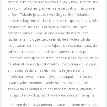
ostavili Mikelanđelo i Leonardo Da Vinči, kao i Albreht Direr
sa svojim crtežima, grafikama i neverovatnom životnom
pričom. Takođe je uticao i Van Gog sa živim koloritom i
potezima koji čine da slika treperi od iluzije pokreta. Volela
bih da znam šta su ti ljudi mislili i kako su videli svet,
odnosno kako su uspeli u ono vreme da stvore, bez
razvijene tehnologije, takva remek-dela. Volela bih da
razgovaram sa njima o položaju umetnika tada i sada, da
vidim da li smo napredovali ili nazadovali. Danas je
umetnost ostavljena po strani. Vladaju kič i šund. Čini mi se
da internet daje vidljivost mladim umetnicima koji još nisu
afirmisani, ali da je na neki način teže jer se samo
nekolicina izdvaja iz mase. Sve je pristupačno i tako su
stvari izgubile vrednost. Moderna umetnost, koja se
zasniva na šokiranju a ne na umeću stvaranja, otvorila je
mnoga pitanja o kojima bih volela da popričam sa njima.
Smatram da je uloga umetnika danas da stvori nešto lepo,