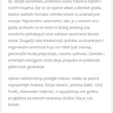
se, obojiti savremenu umetničku scenu Pančeva trajnim i
svežim bojama, čije će se nijanse utkati u identitet grada.
Radovi različitih formata i tehnika oživeli su unutrašnjost
muzeja. Nepravedno zanemaren, iako je u samom srcu
grada, probudio se te večeri iz dužeg zimskog sna,
nesebično prihvatajući nove zahteve savremene likovne
scene. Drugačiji talas kreativnosti, potrebu za stvaranjem i
negovanjem umetnosti koju ovi mladi ljudi osećaju,
pančevački muzej prepoznaje, razume i prihvata. Zaveden i
omamljen energijom novih ideja, prepušta se poletnosti
jedne nove generacije.
Uprkos velikom broju pristiglih radova, istaklo se petoro
najuspešnijih finalista: Dunja Glavinić, Jasmina Baltić, Uroš
Predić, Aleksandar Veljković, a najuspešnija ove godine,
proglašena na samom otvaranju izložbe, bila je Lea
Embeli.