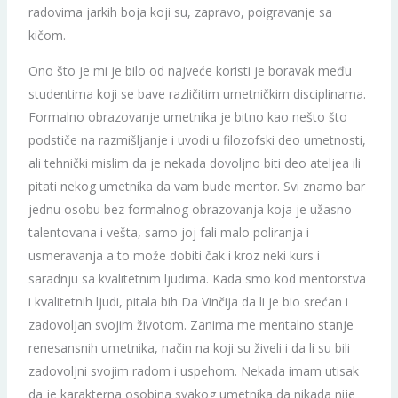
radovima jarkih boja koji su, zapravo, poigravanje sa
kičom.
Ono što je mi je bilo od najveće koristi je boravak među
studentima koji se bave različitim umetničkim disciplinama.
Formalno obrazovanje umetnika je bitno kao nešto što
podstiče na razmišljanje i uvodi u filozofski deo umetnosti,
ali tehnički mislim da je nekada dovoljno biti deo ateljea ili
pitati nekog umetnika da vam bude mentor. Svi znamo bar
jednu osobu bez formalnog obrazovanja koja je užasno
talentovana i vešta, samo joj fali malo poliranja i
usmeravanja a to može dobiti čak i kroz neki kurs i
saradnju sa kvalitetnim ljudima. Kada smo kod mentorstva
i kvalitetnih ljudi, pitala bih Da Vinčija da li je bio srećan i
zadovoljan svojim životom. Zanima me mentalno stanje
renesansnih umetnika, način na koji su živeli i da li su bili
zadovoljni svojim radom i uspehom. Nekada imam utisak
da je karakterna osobina svakog umetnika da nikada nije