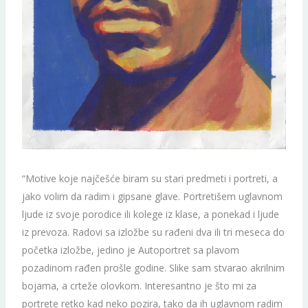
“Motive koje najčešće biram su stari predmeti i portreti, a
jako volim da radim i gipsane glave. Portretišem uglavnom
ljude iz svoje porodice ili kolege iz klase, a ponekad i ljude
iz prevoza. Radovi sa izložbe su rađeni dva ili tri meseca do
početka izložbe, jedino je Autoportret sa plavom
pozadinom rađen prošle godine. Slike sam stvarao akrilnim
bojama, a crteže olovkom. Interesantno je što mi za
portrete retko kad neko pozira, tako da ih uglavnom radim