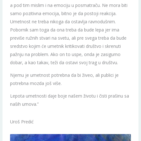
a pod tim mislim i na emociju u posmatraču. Ne mora biti
samo pozitivna emocija, bitno je da postoji reakcija.
Umetnost ne treba nikoga da ostavlja ravnodušnim.
Pobornik sam toga da ona treba da bude lepa jer ima
previše ružnih stvari na svetu, ali pre svega treba da bude
sredstvo kojim će umetnik kritikovati društvo i skrenuti
pažnju na problem. Ako on to uspe, onda je zasigurno
dobar, a kao takav, teži da ostavi svoj trag u društvu.
Njemu je umetnost potrebna da bi živeo, ali publici je
potrebna mozda još više.
Lepota umetnosti daje boje našem životu i čisti prašinu sa
naših umova.”
Uroš Predić