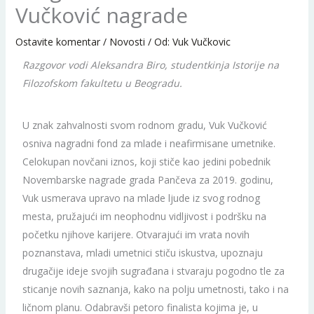
Vučković nagrade
Ostavite komentar
/
Novosti
/ Od:
Vuk Vučkovic
Razgovor vodi Aleksandra Biro, studentkinja Istorije na
Filozofskom fakultetu u Beogradu.
U znak zahvalnosti svom rodnom gradu, Vuk Vučković
osniva nagradni fond za mlade i neafirmisane umetnike.
Celokupan novčani iznos, koji stiče kao jedini pobednik
Novembarske nagrade grada Pančeva za 2019. godinu,
Vuk usmerava upravo na mlade ljude iz svog rodnog
mesta, pružajući im neophodnu vidljivost i podršku na
početku njihove karijere. Otvarajući im vrata novih
poznanstava, mladi umetnici stiču iskustva, upoznaju
drugačije ideje svojih sugrađana i stvaraju pogodno tle za
sticanje novih saznanja, kako na polju umetnosti, tako i na
ličnom planu. Odabravši petoro finalista kojima je, u